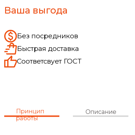
Принцип действия упругой втулочно-
пальцевой муфты основан на передаче
крутящего момента через специальные
пальцы с насаженными на них
резиновыми втулками (упругий элемент).
Механизм передачи. Одна полумуфта
устанавливается на ведущем валу
(двигатель), вторая — на ведомом
(редуктор, насос). В отверстия полумуфт
вставляются стальные пальцы,
обрезиненные или снабженные
упругими кольцами.
Демпфирование. При вращении
нагрузка передается не прямым
касанием металла о металл, а через
упругий слой резины. Это позволяет
сглаживать рывки и крутильные
колебания. Компенсация. При