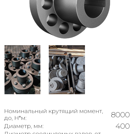
Номинальный крутящий момент,
8000
до, Н*м:
400
Диаметр, мм:
Диаметр соединяемых валов, от-
100-125
до, мм:
-
Масса муфты, до, кг:
0.5
Радиальное смещение, не более:
0°30′
Угловое смещение, не более:
-
Общая длина, не более, мм:
Частота вращения, не более, об/
1440
мин: