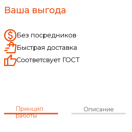
Принцип действия упругой втулочно-
пальцевой муфты основан на передаче
крутящего момента через специальные
пальцы с насаженными на них
резиновыми втулками (упругий элемент).
Механизм передачи. Одна полумуфта
устанавливается на ведущем валу
(двигатель), вторая — на ведомом
(редуктор, насос). В отверстия полумуфт
вставляются стальные пальцы,
обрезиненные или снабженные
упругими кольцами.
Демпфирование. При вращении
нагрузка передается не прямым
касанием металла о металл, а через
упругий слой резины. Это позволяет
сглаживать рывки и крутильные
колебания. Компенсация. При