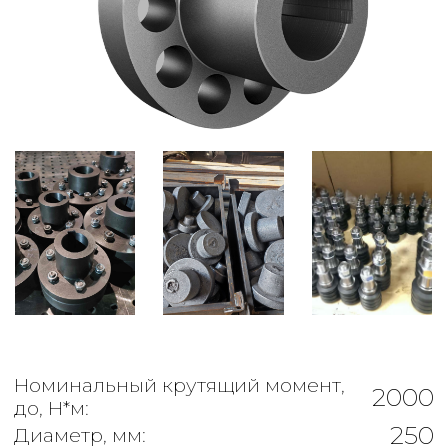
Номинальный крутящий момент,
2000
до, Н*м:
250
Диаметр, мм:
Диаметр соединяемых валов, от-
63-90
до, мм:
-
Масса муфты, до, кг:
0.4
Радиальное смещение, не более:
1°00′
Угловое смещение, не более:
-
Общая длина, не более, мм:
Частота вращения, не более, об/
2280
мин: