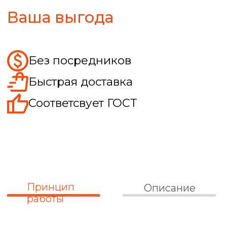
Муфта МЗ работает за счет жесткого
соединения валов и передачи
крутящего момента от ведущего
элемента к ведомому без изменения
скорости вращения. При этом
конструкция муфты позволяет
компенсировать незначительные
перекосы и смещения валов, сохраняя
стабильность работы привода и снижая
влияние монтажных погрешностей.
Валы соединяются через муфту и
начинают вращаться как единый
механизм.
Крутящий момент передается без
потери скорости.
Небольшие отклонения соосности
компенсируются конструкцией муфты.