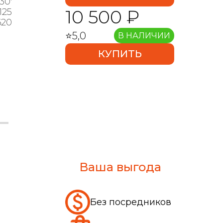
°30′
10 500 ₽
125
620
⭐5,0
В НАЛИЧИИ
КУПИТЬ
Ваша выгода
Без посредников