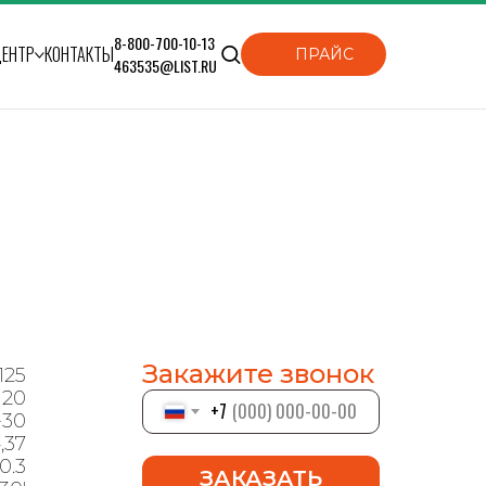
8-800-700-10-13
ЦЕНТР
КОНТАКТЫ
ПРАЙС
463535@LIST.RU
Закажите звонок
125
120
+7
-30
,37
0.3
ЗАКАЗАТЬ